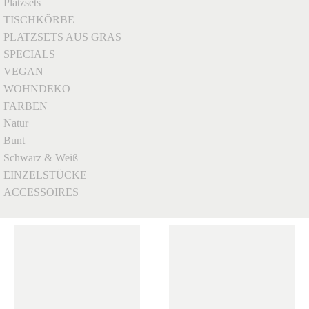
Platzsets
TISCHKÖRBE
PLATZSETS AUS GRAS
SPECIALS
VEGAN
WOHNDEKO
FARBEN
Natur
Bunt
Schwarz & Weiß
EINZELSTÜCKE
ACCESSOIRES
Clear Filters
SCHNELLANSICHT
SCHNELLANSICHT
LARGE
,
SISAL
LARGE
,
SISAL
AUFBEWAHRUNGSKORB
,
AUFBEWAHRUNGSKORB
,