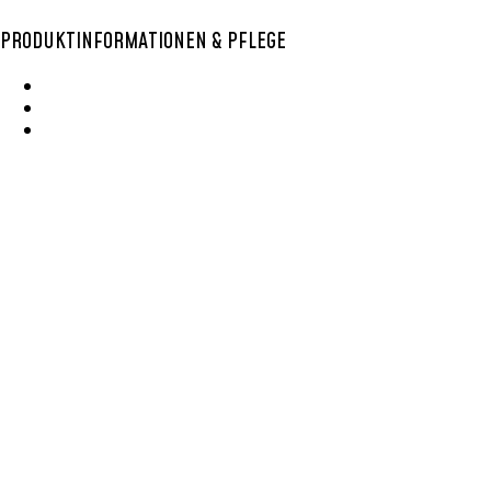
PRODUKTINFORMATIONEN & PFLEGE
Wie Entsteht Ein Bolga Produktkatlog
SisalKorbpflege
Korbpflege