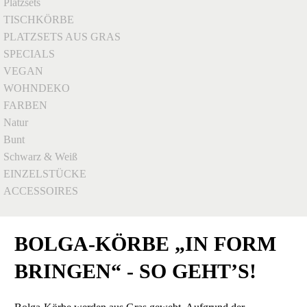
Platzsets
TISCHKÖRBE
PLATZSETS AUS GRAS
SPECIALS
VEGAN
WOHNDEKO
FARBEN
Natur
Bunt
Schwarz & Weiß
EINZELSTÜCKE
ACCESSOIRES
BOLGA-KÖRBE „IN FORM
BRINGEN“ - SO GEHT’S!