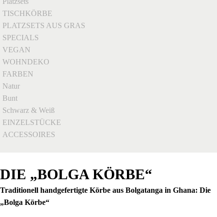
Platzsets
TISCHKÖRBE
PLATZSETS AUS GRAS
SPECIALS
VEGAN
WOHNDEKO
FARBEN
Natur
Bunt
Schwarz & Weiß
EINZELSTÜCKE
ACCESSOIRES
DIE „BOLGA KÖRBE“
Traditionell handgefertigte Körbe aus Bolgatanga in Ghana: Die
„Bolga Körbe“