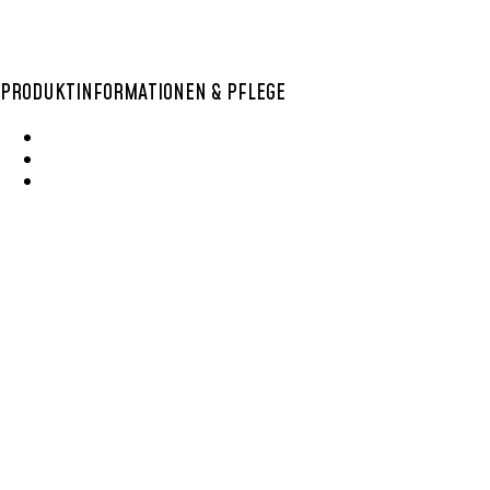
PRODUKTINFORMATIONEN & PFLEGE
Wie Entsteht Ein Bolga Produktkatlog
SisalKorbpflege
Korbpflege