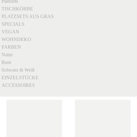
Platzsets
TISCHKÖRBE
PLATZSETS AUS GRAS
SPECIALS
VEGAN
WOHNDEKO
FARBEN
Natur
Bunt
Schwarz & Weiß
EINZELSTÜCKE
ACCESSOIRES
Clear Filters
SCHNELLANSICHT
SCHNELLANSICHT
ACSSESSORIES
,
ARMBÄNDER
,
BESONDERE KÖRBE
,
BESONDERS
,
NEU
,
SCHMUCK
BESONDERS
,
BOLGA KÖRBE
ARM-03
POT-02