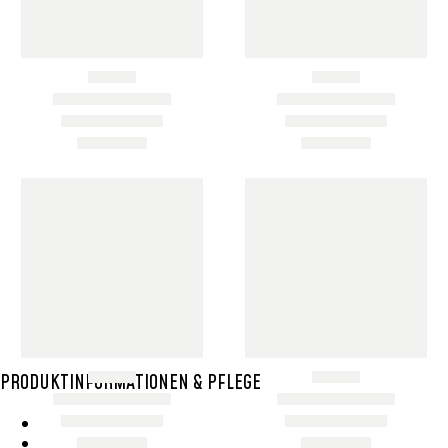
24,99
€
199,00
€
Add To Cart
Add To Cart
SCHNELLANSICHT
SCHNELLANSICHT
BESONDERS
BESONDERS
RASSEL 1
RASSEL 2
8,00
€
8,00
€
Add To Cart
Add To Cart
Item added to cart
View Cart
Checkout
PRODUKTINFORMATIONEN & PFLEGE
Wie Entsteht Ein Bolga Produktkatlog
SisalKorbpflege