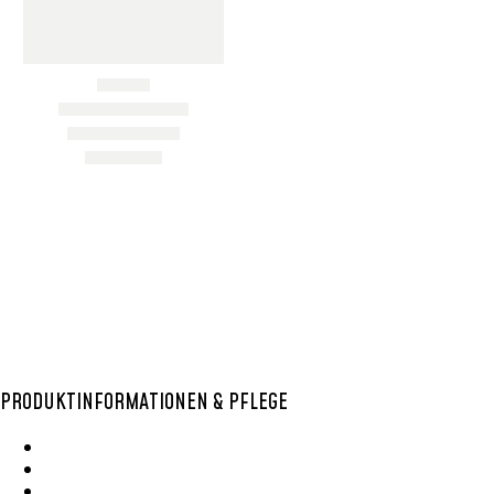
AUFBEWAHRUNGSKORB
,
BOLGA KÖRBE
,
BUNT
,
EINKAUFSKORB
,
MEDIUM
,
RUND
,
SCHWARZ &WEISS
BOLGA
AUFBEWAHRUNGSKORB
18
38,00
€
–
53,00
€
Select Options
Item added to cart
View Cart
Checkout
PRODUKTINFORMATIONEN & PFLEGE
Wie Entsteht Ein Bolga Produktkatlog
SisalKorbpflege
Korbpflege