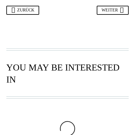
ZURÜCK
WEITER
YOU MAY BE INTERESTED
IN
MEDIUM
,
SISAL
MEDIUM
,
SISAL
AUFBEWAHRUNGSKORB
,
AUFBEWAHRUNGSKORB
,
VEGAN
VEGAN
AUFBEWAHRUNGSKORB
AUFBEWAHRUNGSKORB