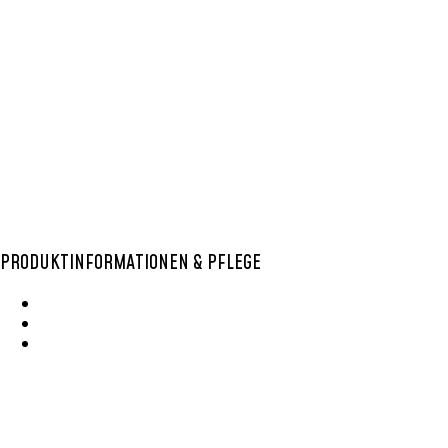
EXTRA SMALL
,
SISAL
AUFBEWAHRUNGSKORB
,
VEGAN
AUFBEWAHRUNGSKORB
SISAL XS1
15,00
€
PRODUKTINFORMATIONEN & PFLEGE
Wie Entsteht Ein Bolga Produktkatlog
SisalKorbpflege
Korbpflege