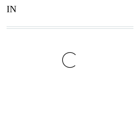
IN
KENTE GEWEBE
,
KENTE
TISCHLÄUFER
,
TISCHLÄUFER
KENTE GEWEBE
,
KENTE
PLATZSETS
SIKA
DZIDZO
40,00
€
9,00
€
In den Warenkorb
In den Warenkorb
KENTE GEWEBE
,
KENTE
KENTE GEWEBE
,
KENTE
TISCHLÄUFER
,
PLATZSETS
TISCHLÄUFER
FAFA
ETOR
9,00
€
20,00
€
–
40,00
€
In den Warenkorb
Optionen
auswählen