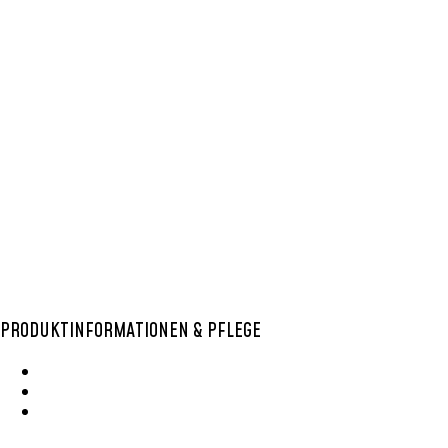
KENTE GEWEBE
,
KENTE
TISCHLÄUFER
,
TISCHLÄUFER
FITAA
20,00
€
–
40,00
€
Optionen
auswählen
PRODUKTINFORMATIONEN & PFLEGE
Wie Entsteht Ein Bolga Produktkatlog
SisalKorbpflege
Korbpflege