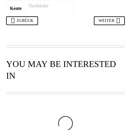
Tischläufer
Kente
ZURÜCK
WEITER
YOU MAY BE INTERESTED
IN
KENTE GEWEBE
,
KENTE
KENTE GEWEBE
,
KENTE
PLATZSETS
PLATZSETS
FITAA
ODO
9,00
€
9,00
€
In den Warenkorb
In den Warenkorb