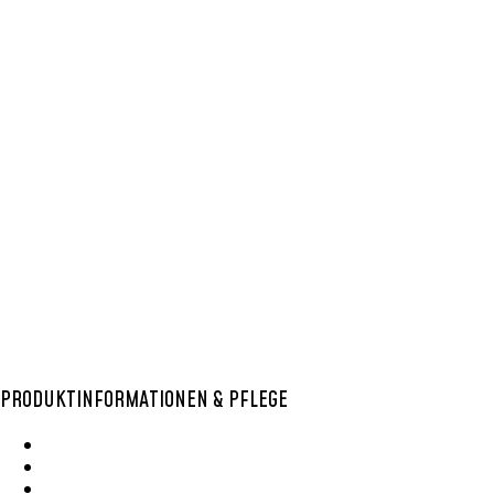
KENTE GEWEBE
,
KENTE
TISCHLÄUFER
,
TISCHLÄUFER
ODO
20,00
€
–
35,00
€
PRODUKTINFORMATIONEN & PFLEGE
Wie Entsteht Ein Bolga Produktkatlog
SisalKorbpflege
Korbpflege