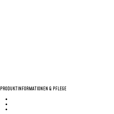
BOLGA KÖRBE
,
BUNT
,
EINKAUFSKORB
,
LARGE
,
OVAL
,
SHOPPER
BOLGA KORB
HOCH 59
54,99
€
In den Warenkorb
PRODUKTINFORMATIONEN & PFLEGE
Wie Entsteht Ein Bolga Produktkatlog
SisalKorbpflege
Korbpflege