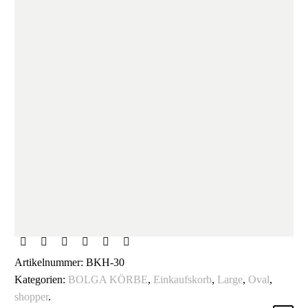
Artikelnummer:
BKH-30
Kategorien:
BOLGA KÖRBE
,
Einkaufskorb
,
Large
,
Oval
,
shopper
.