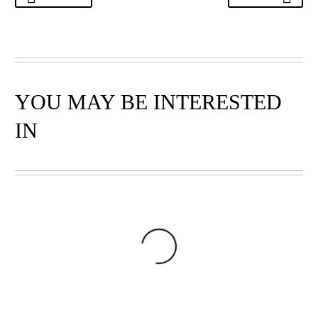
YOU MAY BE INTERESTED
IN
BOLGA KÖRBE
,
BUNT
,
BOLGA KÖRBE
,
EINKAUFSKORB
,
EINKAUFSKORB
,
LARGE
,
OVAL
,
SHOPPER
LARGE
,
RUND
,
SHOPPER (RUND)
BOLGA KORB
BOLGA KORB
HOCH 72
RUND 26
54,99
€
34,99
€
–
54,99
€
In den Warenkorb
Optionen