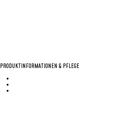
35,00
€
In den Warenkorb
PRODUKTINFORMATIONEN & PFLEGE
Wie Entsteht Ein Bolga Produktkatlog
SisalKorbpflege
Korbpflege