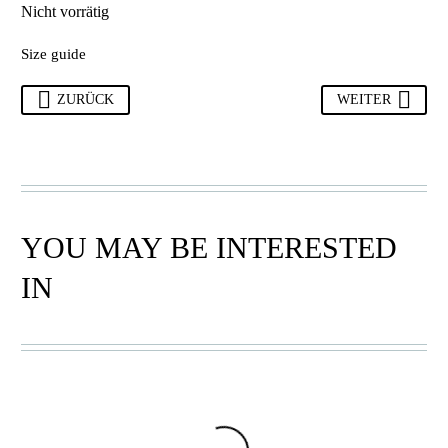
Nicht vorrätig
Size guide
ZURÜCK
WEITER
YOU MAY BE INTERESTED
IN
KIKOY TÜCHER
,
KIKOY TÜCHER
,
TÜCHER
,
TUCHER GROB
TÜCHER
,
TUCHER GROB
KIKOY- 08
KIKOY- 05
28,90
€
28,90
€