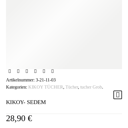
NICHT AUF LAGER
Artikelnummer:
3-21-11-03
Kategorien:
KIKOY TÜCHER
,
Tücher
,
tucher Grob
.
KIKOY- SEDEM
28,90
€