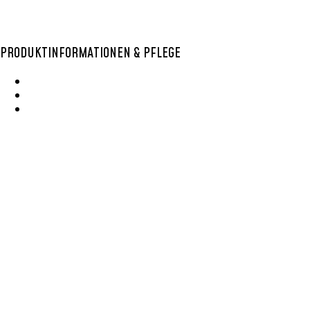
PRODUKTINFORMATIONEN & PFLEGE
Wie Entsteht Ein Bolga Produktkatlog
SisalKorbpflege
Korbpflege