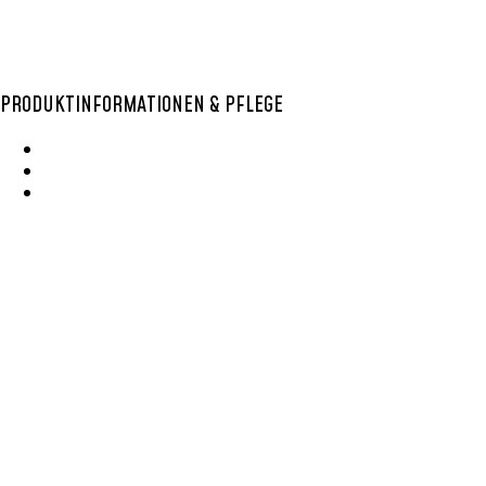
PRODUKTINFORMATIONEN & PFLEGE
Wie Entsteht Ein Bolga Produktkatlog
SisalKorbpflege
Korbpflege