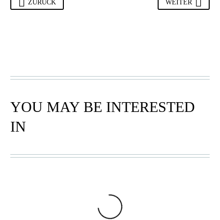
ZURÜCK
WEITER
YOU MAY BE INTERESTED
IN
KIKOY TÜCHER
,
NEU
TÜCHER
,
TUCHER GROB
KIKOY- 04
28,90
€
In den Warenkorb