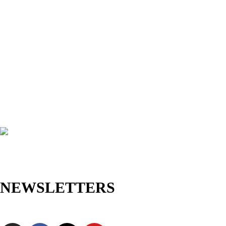
NEWSLETTERS
Jetzt anmelden und als Erste/r exklusive Angebote sowie neue
Kollektionen entdecken!