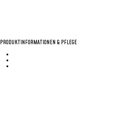
PRODUKTINFORMATIONEN & PFLEGE
Wie Entsteht Ein Bolga Produktkatlog
SisalKorbpflege
Korbpflege