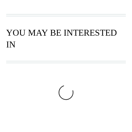
YOU MAY BE INTERESTED
IN
BOLGA KÖRBE
,
BOLGA KÖRBE
,
EINKAUFSKORB
,
EINKAUFSKORB
,
LARGE
,
OVAL
,
SHOPPER
LARGE
,
OVAL
BOLGA KORB
BOLGA KORB OVAL
HOCH 12
02
54,99
€
54,99
€
In den Warenkorb
In den Warenkorb