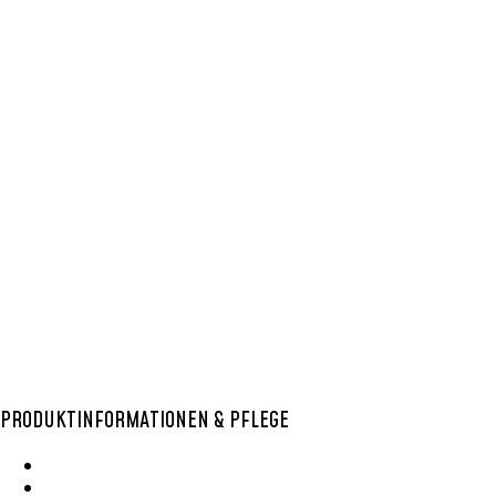
BOLGA KÖRBE
,
BUNT
,
EINKAUFSKORB
,
LARGE
,
RUND
,
SHOPPER (RUND)
BOLGA KORB
RUND 39
54,99
€
In den Warenkorb
PRODUKTINFORMATIONEN & PFLEGE
Wie Entsteht Ein Bolga Produktkatlog
SisalKorbpflege