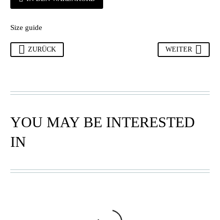
Size guide
ZURÜCK
WEITER
YOU MAY BE INTERESTED
IN
BOLGA KÖRBE
,
BUNT
,
BOLGA KÖRBE
,
EINKAUFSKORB
,
EINKAUFSKORB
,
LARGE
,
RUND
,
LARGE
,
NEU
,
RUND
,
SHOPPER (RUND)
SHOPPER (RUND)