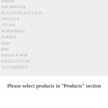
Platzsets
TISCHKÖRBE
PLATZSETS AUS GRAS
SPECIALS
VEGAN
WOHNDEKO
FARBEN
Natur
Bunt
Schwarz & Weiß
EINZELSTÜCKE
ACCESSOIRES
Please select products in "Products" section