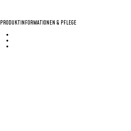
PRODUKTINFORMATIONEN & PFLEGE
Wie Entsteht Ein Bolga Produktkatlog
SisalKorbpflege
Korbpflege