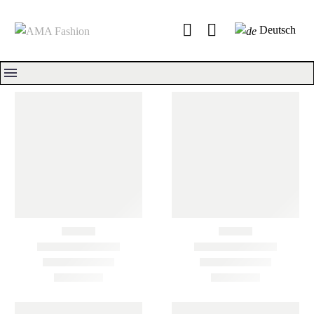
Deutsch
Clear Filters
SCHNELLANSICHT
SCHNELLANSICHT
BOLGA KÖRBE
,
BOLGA KÖRBE
,
BUNT
,
EINKAUFSKORB
,
NATUR
,
EINKAUFSKORB
,
OVAL
,
OVAL
,
SHOPPER
,
SHOPPER
SHOPPER
,
SHOPPER (SMALL)
,
(SMALL)
,
SMALL
SMALL
BOLGA KORB HOCH
BOLGA KORB HOCH
KLEIN
KLEIN 2
24,00
€
24,00
€
Add To Cart
Add To Cart
SCHNELLANSICHT
SCHNELLANSICHT
BOLGA KÖRBE
,
BUNT
,
BOLGA KÖRBE
,
BUNT
,
EINKAUFSKORB
,
OVAL
,
EINKAUFSKORB
,
OVAL
,
SHOPPER
,
SHOPPER (SMALL)
,
SHOPPER
,
SHOPPER (SMALL)
,