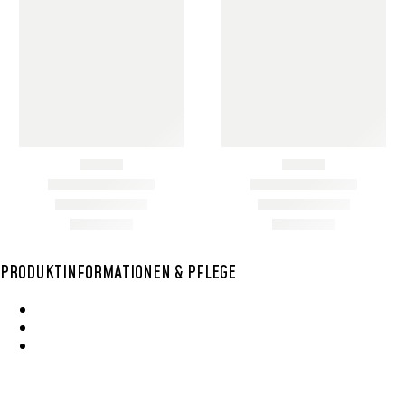
SMALL
SMALL
BOLGA KORB HOCH
BOLGA KORB HOCH
KLEIN 5
KLEIN 6
24,00
€
24,00
€
Add To Cart
Add To Cart
Item added to cart
View Cart
Checkout
PRODUKTINFORMATIONEN & PFLEGE
Wie Entsteht Ein Bolga Produktkatlog
SisalKorbpflege
Korbpflege