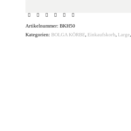
Artikelnummer:
BKH50
Kategorien:
BOLGA KÖRBE
,
Einkaufskorb
,
Large