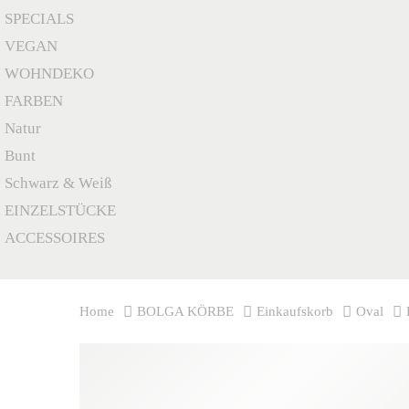
SPECIALS
VEGAN
WOHNDEKO
FARBEN
Natur
Bunt
Schwarz & Weiß
EINZELSTÜCKE
ACCESSOIRES
Home
BOLGA KÖRBE
Einkaufskorb
Oval