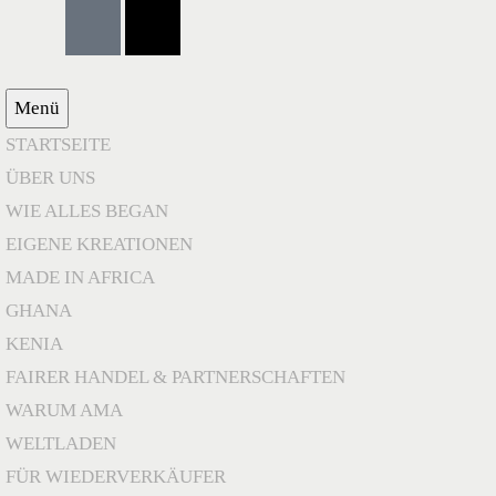
Menü
STARTSEITE
ÜBER UNS
WIE ALLES BEGAN
EIGENE KREATIONEN
MADE IN AFRICA
GHANA
KENIA
FAIRER HANDEL & PARTNERSCHAFTEN
WARUM AMA
WELTLADEN
FÜR WIEDERVERKÄUFER