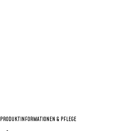
In den Warenkorb
In den Warenkorb
AUFBEWAHRUNGSKORB
,
BOLGA KÖRBE
,
OBSTKORB
,
RUND
OBST- BZW.
BROTKORB 03
24,99
€
In den Warenkorb
PRODUKTINFORMATIONEN & PFLEGE