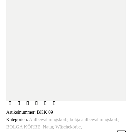
Artikelnummer:
BKK 09
Kategorien:
Aufbewahrungskorb
,
bolga aufbewahrungskorb
,
BOLGA KÖRBE
,
Natur
,
Wäschekörbe
.