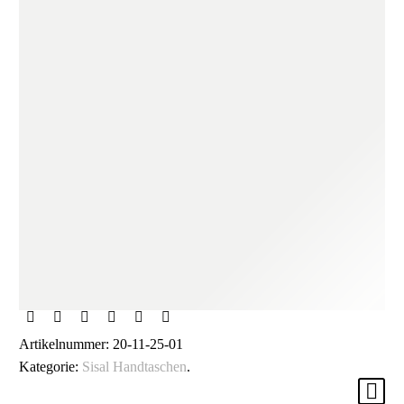
NICHT AUF LAGER
Artikelnummer:
20-11-25-01
Kategorie:
Sisal Handtaschen
.