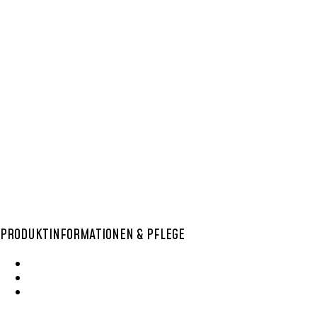
SISAL KORB L
,
SISAL
KÖRBE
SISAL KORB L 32
54,99
€
In den Warenkorb
PRODUKTINFORMATIONEN & PFLEGE
Wie Entsteht Ein Bolga Produktkatlog
SisalKorbpflege
Korbpflege