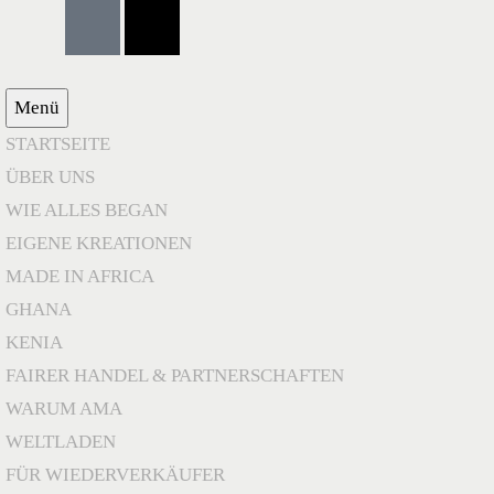
Menü
STARTSEITE
ÜBER UNS
WIE ALLES BEGAN
EIGENE KREATIONEN
MADE IN AFRICA
GHANA
KENIA
FAIRER HANDEL & PARTNERSCHAFTEN
WARUM AMA
WELTLADEN
FÜR WIEDERVERKÄUFER