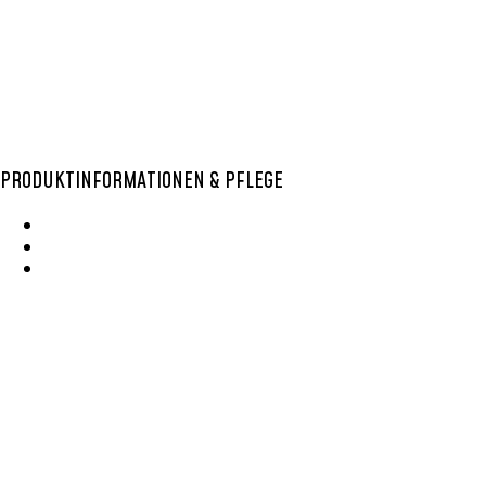
auswählen
PRODUKTINFORMATIONEN & PFLEGE
Wie Entsteht Ein Bolga Produktkatlog
SisalKorbpflege
Korbpflege