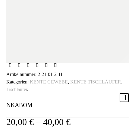
NEU
Artikelnummer:
2-21-01-2-11
Kategorien:
KENTE GEWEBE
,
KENTE TISCHLÄUFER
,
Tischläufer
.
NKABOM
20,00
€
–
40,00
€