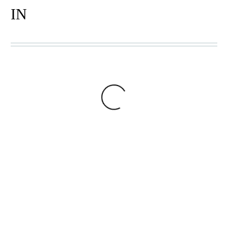
IN
KENTE GEWEBE
,
KENTE
KENTE GEWEBE
,
KENTE
PLATZSETS
PLATZSETS
ETOR
YIBO
9,00
€
9,00
€
In den Warenkorb
In den Warenkorb
KENTE GEWEBE
,
KENTE
PLATZSETS
KENTE GEWEBE
,
KENTE
FAFA
TISCHLÄUFER
,
TISCHLÄUFER
9,00
€
DZIDZO
In den Warenkorb
20,00
€
–
40,00
€
Optionen
auswählen