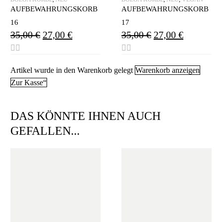
AUFBEWAHRUNGSKORB
AUFBEWAHRUNGSKORB
16
17
35,00
€
27,00
€
35,00
€
27,00
€
Artikel wurde in den Warenkorb gelegt
Warenkorb anzeigen
Zur Kasse“
DAS KÖNNTE IHNEN AUCH
GEFALLEN...
Clear Filters
SCHNELLANSICHT
SCHNELLANSICHT
KENTE TISCHLÄUFER
,
KENTE GEWEBE
,
KENTE
TISCHLÄUFER
PLATZSETS
YIBO
YIBO
20,00
€
–
40,00
€
9,00
€