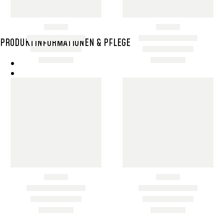
Item added to cart
View Cart
Checkout
PRODUKTINFORMATIONEN & PFLEGE
Wie Entsteht Ein Bolga Produktkatlog
SisalKorbpflege
Korbpflege