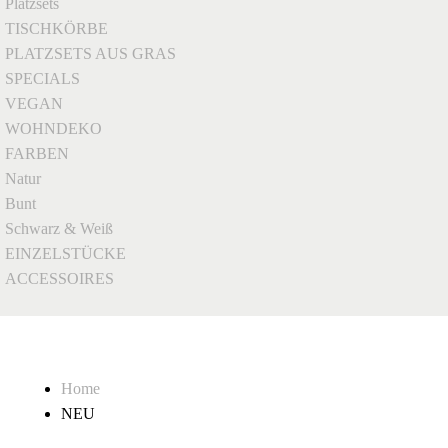
Platzsets
TISCHKÖRBE
PLATZSETS AUS GRAS
SPECIALS
VEGAN
WOHNDEKO
FARBEN
Natur
Bunt
Schwarz & Weiß
EINZELSTÜCKE
ACCESSOIRES
Home
NEU