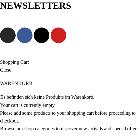
NEWSLETTERS
Sisal
Jetzt anmelden und als Erste/r exklusive Angebote sowie neue
Gras
Kollektionen entdecken!
Jute
Groß
Mittel
Klein
Baobab
Shopping Cart
Close
Gras
Sisal
WARENKORB
Groß
Es befinden sich keine Produkte im Warenkorb.
Mittel
Your cart is currently empty.
Please add some products to your shopping cart before proceeding to
TISCHLÄUFER
checkout.
Zwei Meter
Browse our shop categories to discover new arrivals and special offers.
Ein Meter